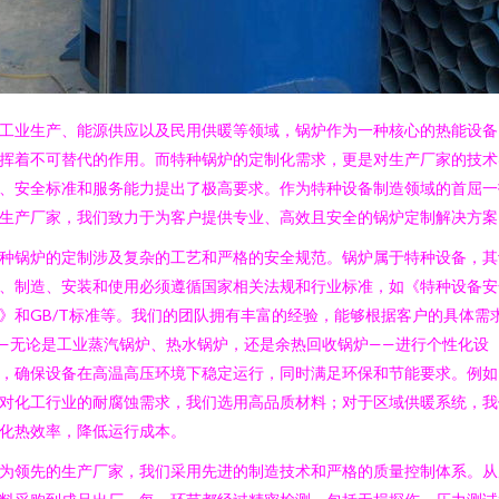
工业生产、能源供应以及民用供暖等领域，锅炉作为一种核心的热能设备
挥着不可替代的作用。而特种锅炉的定制化需求，更是对生产厂家的技术
、安全标准和服务能力提出了极高要求。作为特种设备制造领域的首屈一
生产厂家，我们致力于为客户提供专业、高效且安全的锅炉定制解决方案
种锅炉的定制涉及复杂的工艺和严格的安全规范。锅炉属于特种设备，其
、制造、安装和使用必须遵循国家相关法规和行业标准，如《特种设备安
》和GB/T标准等。我们的团队拥有丰富的经验，能够根据客户的具体需
—无论是工业蒸汽锅炉、热水锅炉，还是余热回收锅炉——进行个性化设
，确保设备在高温高压环境下稳定运行，同时满足环保和节能要求。例如
对化工行业的耐腐蚀需求，我们选用高品质材料；对于区域供暖系统，我
化热效率，降低运行成本。
为领先的生产厂家，我们采用先进的制造技术和严格的质量控制体系。从