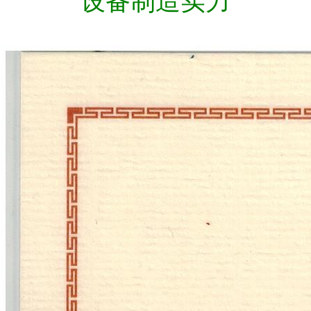
设备制造实力