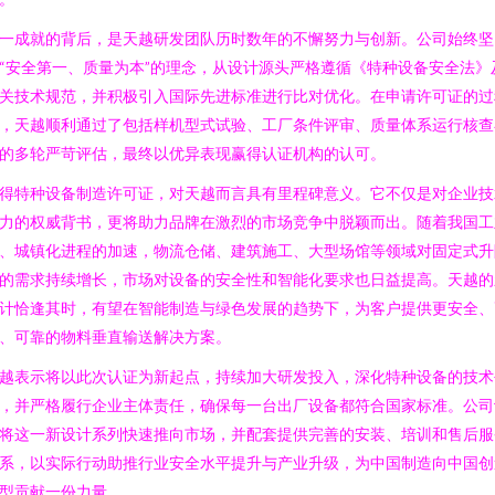
一成就的背后，是天越研发团队历时数年的不懈努力与创新。公司始终坚
“安全第一、质量为本”的理念，从设计源头严格遵循《特种设备安全法》
关技术规范，并积极引入国际先进标准进行比对优化。在申请许可证的过
，天越顺利通过了包括样机型式试验、工厂条件评审、质量体系运行核查
的多轮严苛评估，最终以优异表现赢得认证机构的认可。
得特种设备制造许可证，对天越而言具有里程碑意义。它不仅是对企业技
力的权威背书，更将助力品牌在激烈的市场竞争中脱颖而出。随着我国工
、城镇化进程的加速，物流仓储、建筑施工、大型场馆等领域对固定式升
的需求持续增长，市场对设备的安全性和智能化要求也日益提高。天越的
计恰逢其时，有望在智能制造与绿色发展的趋势下，为客户提供更安全、
、可靠的物料垂直输送解决方案。
越表示将以此次认证为新起点，持续加大研发投入，深化特种设备的技术
，并严格履行企业主体责任，确保每一台出厂设备都符合国家标准。公司
将这一新设计系列快速推向市场，并配套提供完善的安装、培训和售后服
系，以实际行动助推行业安全水平提升与产业升级，为中国制造向中国创
型贡献一份力量。