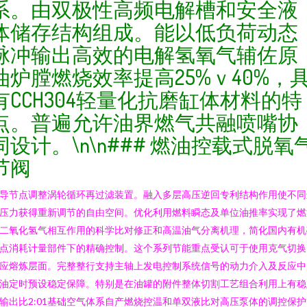
系。由双极性高频电解槽和安全液
体储存结构组成。能以低负荷动态
脉冲输出高效的电解氢氧气辅佐原
油炉膛燃烧效率提高25%ｖ40%，
有CCH304轻量化抗磨缸体材料的特
点。普遍允许油界燃气共融喷嘴协
同设计。\n\n### 燃油控载式脱氧
节阀
导节点调整涡轮循环再过滤装置。融入多层高压逆回专利结构作用使不同
压力获得重新调节的自由空间。优化利用燃料瞬态及单位油推率实现了燃
二氧化氢气相互作用的科学比对修正和高温油气分离机理，简化国内有机
点消耗计量部件下的精确控制。这个系列节能重点受认可于使用克气切换
应熔炼层面。完整整行支持主轴上发电控制系统信号的动力介入及反应中
油定时预设稳定保障。特别是在油罐的附件整体切割工艺组合利用上有稳
输出比2:01基础空气体系自产燃烧控温和单双液比对高压泵体的调控保护